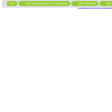
ToC
[1] Sudorazione eccessiva
[2] Cefalea
[3]
Please read the state